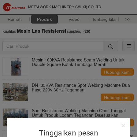
METALWORK MACHINERY (WUXI) CO.LTD
Rumah
Produk
Video
Tentang kita
>>
Mesin Las Resistensi
Kualitas
supplier.
(26)
Mesin 160KVA Resistance Seam Welding Untuk
Double Square Kotak Tembaga Merah
Hubungi kami
DN -35KVA Resistance Spot Welding Machine Dua
Fase 220v 60Hz Tegangan
Hubungi kami
Spot Resistance Welding Machine Obor Tunggal
Untuk Produk Logam Tegangan Disesuaikan
Hubungi kami
Tinggalkan pesan
Presisi tinggi peralatan las otomatis, Wire Mesh Wire