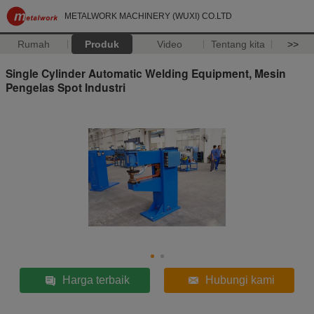
METALWORK MACHINERY (WUXI) CO.LTD
Rumah
Produk
Video
Tentang kita
>>
Single Cylinder Automatic Welding Equipment, Mesin
Pengelas Spot Industri
Harga terbaik
Hubungi kami