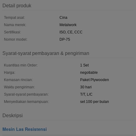
Detail produk
Tempat asal:
Cina
Nama merek:
Metalwork
Sertifikasi:
ISO, CE, CCC
Nomor model:
DP-75
Syarat-syarat pembayaran & pengiriman
Kuantitas min Order:
1 Set
Harga:
negotiable
Kemasan rincian:
Paket Plywooden
Waktu pengiriman:
30 hari
Syarat-syarat pembayaran:
T/T, L/C
Menyediakan kemampuan:
set 100 per bulan
Deskripsi
Mesin Las Resistensi