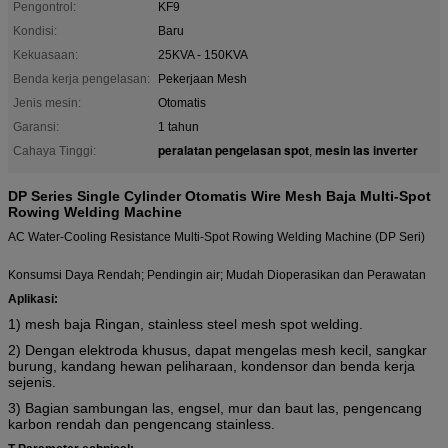
Pengontrol:
KF9
Kondisi:
Baru
Kekuasaan:
25KVA - 150KVA
Benda kerja pengelasan:
Pekerjaan Mesh
Jenis mesin:
Otomatis
Garansi:
1 tahun
peralatan pengelasan spot
mesin las inverter
Cahaya Tinggi:
,
DP Series Single Cylinder Otomatis Wire Mesh Baja Multi-Spot
Rowing Welding Machine
AC Water-Cooling Resistance Multi-Spot Rowing Welding Machine (DP Seri)
Konsumsi Daya Rendah;
Pendingin air;
Mudah Dioperasikan dan Perawatan
Aplikasi:
1) mesh baja Ringan, stainless steel mesh spot welding.
2) Dengan elektroda khusus, dapat mengelas mesh kecil, sangkar
burung, kandang hewan peliharaan, kondensor dan benda kerja
sejenis.
3) Bagian sambungan las, engsel, mur dan baut las, pengencang
karbon rendah dan pengencang stainless.