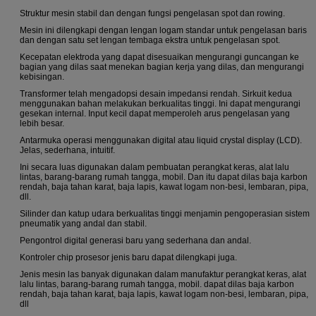
Struktur mesin stabil dan dengan fungsi pengelasan spot dan rowing.
Mesin ini dilengkapi dengan lengan logam standar untuk pengelasan baris
dan dengan satu set lengan tembaga ekstra untuk pengelasan spot.
Kecepatan elektroda yang dapat disesuaikan mengurangi guncangan ke
bagian yang dilas saat menekan bagian kerja yang dilas, dan mengurangi
kebisingan.
Transformer telah mengadopsi desain impedansi rendah.
Sirkuit kedua
menggunakan bahan melakukan berkualitas tinggi. Ini dapat mengurangi
gesekan internal.
Input kecil dapat memperoleh arus pengelasan yang
lebih besar.
Antarmuka operasi menggunakan digital atau liquid crystal display (LCD).
Jelas, sederhana, intuitif.
Ini secara luas digunakan dalam pembuatan perangkat keras, alat lalu
lintas, barang-barang rumah tangga, mobil.
Dan itu dapat dilas baja karbon
rendah, baja tahan karat, baja lapis, kawat logam non-besi, lembaran, pipa,
dll.
Silinder dan katup udara berkualitas tinggi menjamin pengoperasian sistem
pneumatik yang andal dan stabil.
Pengontrol digital generasi baru yang sederhana dan andal.
Kontroler chip prosesor jenis baru dapat dilengkapi juga.
Jenis mesin las banyak digunakan dalam manufaktur perangkat keras, alat
lalu lintas, barang-barang rumah tangga, mobil.
dapat dilas baja karbon
rendah, baja tahan karat, baja lapis, kawat logam non-besi, lembaran, pipa,
dll