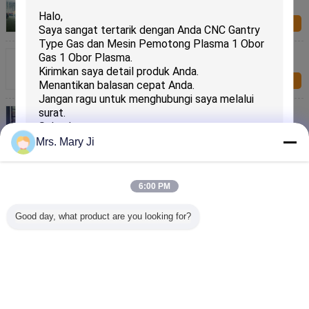
Oil Fuel Tank Untuk Floor Ceiling
Kirim Sekarang
Otomotif Bagian Tubuh Robotic Cutting System
Industrial 6 Sumbu Dengan Sumber Plama
Kirim Sekarang
Sistem Pemotongan Robot Laser 3D Fiber Untuk
Pelat Tabung Baja 300W Multi Arah
Kirim Sekarang
Mrs. Mary Ji
Sistem Pemotongan Robotic Ketebalan Tipis Untuk
Produk Stainless Steel Warna Disesuaikan
6:00 PM
Kirim Sekarang
Good day, what product are you looking for?
Gas portabel CNC Plasma Putih Mesin Pemotong
CNC1-1500X3000 Untuk Pelat Logam
Kirimkan
Kirim Sekarang
Mengubah bahasa