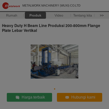
METALWORK MACHINERY (WUXI) CO.LTD
Rumah
Produk
Video
Tentang kita
>>
Heavy Duty H Beam Line Produksi 200-800mm Flange
Plate Lebar Vertikal
Harga terbaik
Hubungi kami