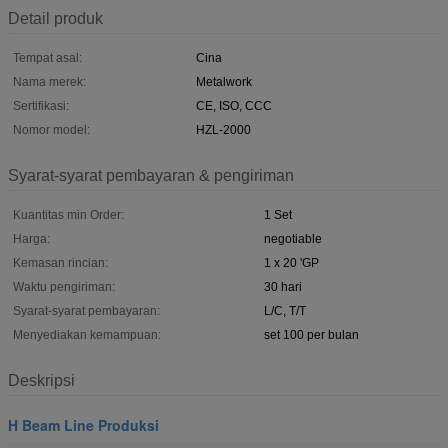
Detail produk
Tempat asal:
Cina
Nama merek:
Metalwork
Sertifikasi:
CE, ISO, CCC
Nomor model:
HZL-2000
Syarat-syarat pembayaran & pengiriman
Kuantitas min Order:
1 Set
Harga:
negotiable
Kemasan rincian:
1 x 20 'GP
Waktu pengiriman:
30 hari
Syarat-syarat pembayaran:
L/C, T/T
Menyediakan kemampuan:
set 100 per bulan
Deskripsi
H Beam Line Produksi