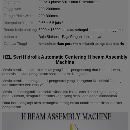
Tegangan:
380V 3-phase 50Hz atau Disesuaikan
Tinggi web:
200-2000mm
Flange Plate Width:
200-800mm
Kecepatan Majelis:
0,65 ~ 6,5 juta / menit
Benda kerja panjang:
6000 ~ 15000mm atau sebagai kebutuhan pengguna
bahan plat:
Baja Stainess, Baja Ringan dan lainnya
h mesin berkas perakitan
h balok-pengelasan baris
Cahaya Tinggi:
,
HZL Seri Hidrolik Automatic Centering H beam Assembly
Machine
Mesin perakitan hidrolik vertikal yang flens, pengencang dan kalibrasi web,
pemosisian, dan pengelasan spot otomatis dilengkapi.
Mesin perakitan mengadopsi pengontrol yang diprogram Mitsubishi Jepang
dan konverter frekuensi AC.
Mesin ini meningkatkan produktivitas satu kali di atas dibandingkan dengan
produk umum, dengan fitur status kerja yang stabil dan dapat diandalkan.
Obor las dilengkapi oleh perangkat tracing busur untuk memastikan kualitas
pengelasan.