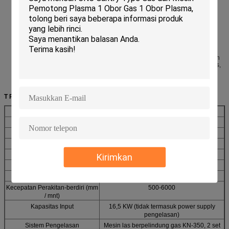
dengan ketepatan berpusat tinggi dan retensivitas yang baik. Semua
operasi terpusat pada panel tombol kontrol listrik, dengan pengoperasian
yang mudah dan nyaman serta posisi yang tepat.
Bagian transmisi utama mengadopsi cycloid pinwheel dan Taiwan TAIAN
merek inverter, kecepatan perakitan dapat disesuaikan antara 0,5-6 M /
menit.
Komponen utama dari mesin ini adalah bagian struktur yang dilas dengan
kekuatan besar dan ringan. dan komponen-komponen kunci telah dilepas,
yang tidak mudah berubah bentuk.
Dapat digunakan sebagai H-beam eksentrik.
T
Parameter echnical:
Model
HZL-2000
Ketinggian Web (mm)
200-2000
Ketebalan Web (mm)
6-32mm
Panjang Web (mm)
6000-15000
Kirimkan
Flange Tinggi (mm)
200-800
Ketebalan Flange (mm)
6-40
Panjang Flange (mm)
6000-15000
Kecepatan Perakitan-berdiri (mm
500-6000
/ mnt)
Kapasitas Input
16,5 KW (tidak termasuk power supply
pengelasan)
Sistem Pengelasan
Mesin las berpelindung gas KN-350, 2 set