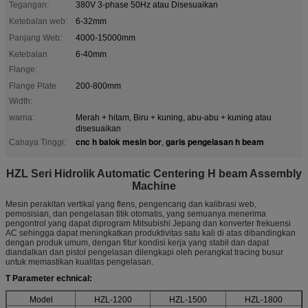
Tegangan:
380V 3-phase 50Hz atau Disesuaikan
Ketebalan web:
6-32mm
Panjang Web:
4000-15000mm
Ketebalan
6-40mm
Flange:
Flange Plate
200-800mm
Width:
warna:
Merah + hitam, Biru + kuning, abu-abu + kuning atau
disesuaikan
cnc h balok mesin bor
garis pengelasan h beam
Cahaya Tinggi:
,
HZL Seri Hidrolik Automatic Centering H beam Assembly
Machine
Mesin perakitan vertikal yang flens, pengencang dan kalibrasi web,
pemosisian, dan pengelasan titik otomatis, yang semuanya menerima
pengontrol yang dapat diprogram Mitsubishi Jepang dan konverter frekuensi
AC sehingga dapat meningkatkan produktivitas satu kali di atas dibandingkan
dengan produk umum, dengan fitur kondisi kerja yang stabil dan dapat
diandalkan dan pistol pengelasan dilengkapi oleh perangkat tracing busur
untuk memastikan kualitas pengelasan.
T
Parameter echnical:
Model
HZL-1200
HZL-1500
HZL-1800