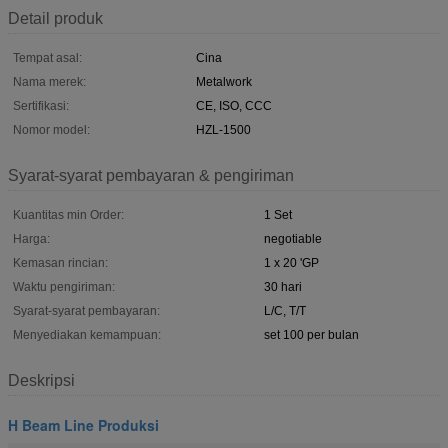
Detail produk
Tempat asal:
Cina
Nama merek:
Metalwork
Sertifikasi:
CE, ISO, CCC
Nomor model:
HZL-1500
Syarat-syarat pembayaran & pengiriman
Kuantitas min Order:
1 Set
Harga:
negotiable
Kemasan rincian:
1 x 20 'GP
Waktu pengiriman:
30 hari
Syarat-syarat pembayaran:
L/C, T/T
Menyediakan kemampuan:
set 100 per bulan
Deskripsi
H Beam Line Produksi