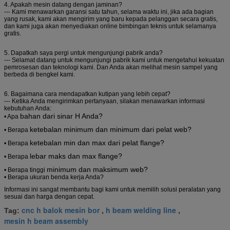
4. Apakah mesin datang dengan jaminan?
--- Kami menawarkan garansi satu tahun, selama waktu ini, jika ada bagian
yang rusak, kami akan mengirim yang baru kepada pelanggan secara gratis,
dan kami juga akan menyediakan online bimbingan teknis untuk selamanya
gratis.
5. Dapatkah saya pergi untuk mengunjungi pabrik anda?
--- Selamat datang untuk mengunjungi pabrik kami untuk mengetahui kekuatan
pemrosesan dan teknologi kami.
Dan Anda akan melihat mesin sampel yang
berbeda di bengkel kami.
6. Bagaimana cara mendapatkan kutipan yang lebih cepat?
--- Ketika Anda mengirimkan pertanyaan, silakan menawarkan informasi
kebutuhan Anda:
bahan dari sinar H Anda?
• Apa
ketebalan minimum dan minimum dari pelat web?
• Berapa
ketebalan min dan max dari pelat flange?
• Berapa
lebar maks dan max flange?
• Berapa
minimum dan maksimum web?
• Berapa tinggi
• Berapa ukuran benda kerja Anda?
Informasi ini sangat membantu bagi kami untuk memilih solusi peralatan yang
sesuai dan harga dengan cepat.
cnc h balok mesin bor
h beam welding line
Tag:
,
,
mesin h beam assembly