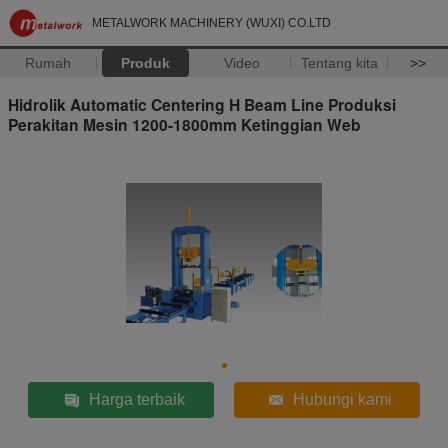
METALWORK MACHINERY (WUXI) CO.LTD
Rumah
Produk
Video
Tentang kita
>>
Hidrolik Automatic Centering H Beam Line Produksi
Perakitan Mesin 1200-1800mm Ketinggian Web
Harga terbaik
Hubungi kami